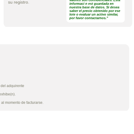
valores son confidenciales. Esta
su registro.
informaci n est guardada en
nuestra base de datos. Si desea
saber el precio obtenido por ese
lote o evaluar un activo similar,
por favor contactarnos."
a del adquirente
exhibe(n).
e al momento de facturarse.