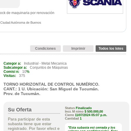
tock de maquinaria por renovación
 - Ciudad Autónoma de Buenos
Condiciones
Imprimir
Todos los lotes
Categor a:
Industrial - Metal Mecanica
Subcategor a:
Conjuntos de Máquinas
Comisi n:
10
%
Visitas:
375
TORNO HORIZONTAL DE CONTROL NUMÉRICO.
CANT.: 1 U. Ubicación: San Miguel de Tucumán.
Prov. de Tucumán.
Status
Finalizado
Su Oferta
Incr. M nimo
$ 500.000,00
Cierre
11/07/2024
05:07 p.m.
Para participar de esta
Cantidad
1
subasta tiene que estar
"Esta subasta est cerrada y los
registrado. Por favor efect e