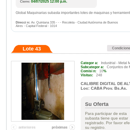
04/07/2025 12:00 p.m.
Cierre:
Global Maquinarias subasta importantes lotes de maquinas y herramient
Direcci n:
Av. Quintana 335 - - - Recoleta - Ciudad Autónoma de Buenos
Aires - Capital Federal - 1014
Lote 43
Condicion
Categor a:
Industrial - Metal
Subcategor a:
Conjuntos de
Comisi n:
10
%
Visitas:
248
CALIBRE DIGITAL DE AL
Loc: CABA Prov. Bs.As.
Su Oferta
Para participar de esta
subasta tiene que estar
registrado. Por favor efe
su registro.